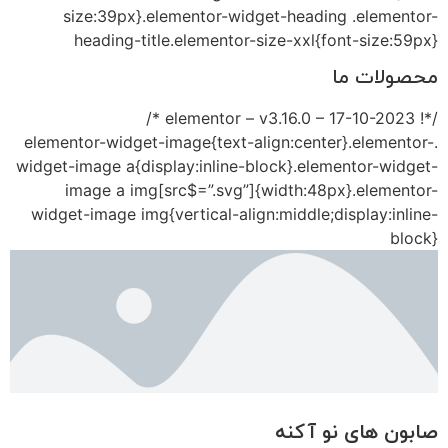
size:39px}.elementor-widget-heading .elementor-
heading-title.elementor-size-xxl{font-size:59px}
محصولات ما
/*! elementor – v3.16.0 – 17-10-2023 */
.elementor-widget-image{text-align:center}.elementor-
widget-image a{display:inline-block}.elementor-widget-
image a img[src$=”.svg”]{width:48px}.elementor-
widget-image img{vertical-align:middle;display:inline-
block}
صابون های نو آکنه